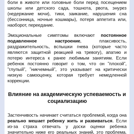
боли в животе или головные боли перед посещением
школы или детского сада, тошнота, рвота, энурез
(недержание мочи), тики, заикание, нарушения сна
(бессонница, ночные кошмары), потеря аппетита или,
наоборот, переедание.
Эмоциональные симптомы включают
постоянное
подавленное настроение
, плаксивость,
раздражительность, вспышки гнева (которые часто
являются защитной реакцией на тревогу), апатию и
потерю интереса к ранее любимым занятиям. Если
ребенок постоянно говорит о том, что он "плохой",
"глупый", "никчемный", это указывает на критически
низкую самооценку, которая требует немедленной
коррекции.
Влияние на академическую успеваемость и
социализацию
Застенчивость начинает считаться проблемой, когда она
реально мешает ребенку жить и развиваться
. Если
из-за страха отвечать у доски оценки ребенка
значительно ниже его реальных знаний, это проблема.