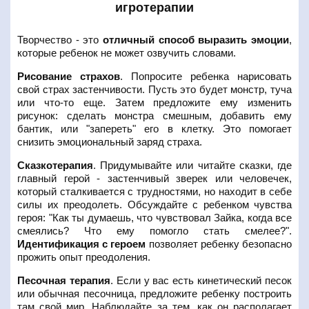
игротерапии
Творчество - это
отличный способ выразить эмоции
,
которые ребенок не может озвучить словами.
Рисование страхов
. Попросите ребенка нарисовать
свой страх застенчивости. Пусть это будет монстр, туча
или что-то еще. Затем предложите ему изменить
рисунок: сделать монстра смешным, добавить ему
бантик, или "запереть" его в клетку. Это помогает
снизить эмоциональный заряд страха.
Сказкотерапия
. Придумывайте или читайте сказки, где
главный герой - застенчивый зверек или человечек,
который сталкивается с трудностями, но находит в себе
силы их преодолеть. Обсуждайте с ребенком чувства
героя: "Как ты думаешь, что чувствовал Зайка, когда все
смеялись? Что ему помогло стать смелее?".
Идентификация с героем
позволяет ребенку безопасно
прожить опыт преодоления.
Песочная терапия
. Если у вас есть кинетический песок
или обычная песочница, предложите ребенку построить
там свой мир. Наблюдайте за тем, как он располагает