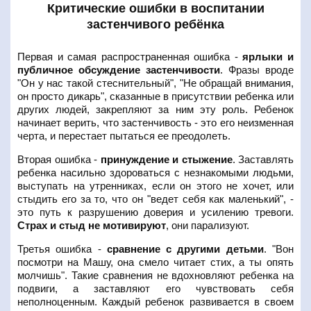
Критические ошибки в воспитании
застенчивого ребёнка
Первая и самая распространенная ошибка -
ярлыки и
публичное обсуждение застенчивости
. Фразы вроде
"Он у нас такой стеснительный", "Не обращай внимания,
он просто дикарь", сказанные в присутствии ребенка или
других людей, закрепляют за ним эту роль. Ребенок
начинает верить, что застенчивость - это его неизменная
черта, и перестает пытаться ее преодолеть.
Вторая ошибка -
принуждение и стыжение
. Заставлять
ребенка насильно здороваться с незнакомыми людьми,
выступать на утренниках, если он этого не хочет, или
стыдить его за то, что он "ведет себя как маленький", -
это путь к разрушению доверия и усилению тревоги.
Страх и стыд не мотивируют
, они парализуют.
Третья ошибка -
сравнение с другими детьми
. "Вон
посмотри на Машу, она смело читает стих, а ты опять
молчишь". Такие сравнения не вдохновляют ребенка на
подвиги, а заставляют его чувствовать себя
неполноценным. Каждый ребенок развивается в своем