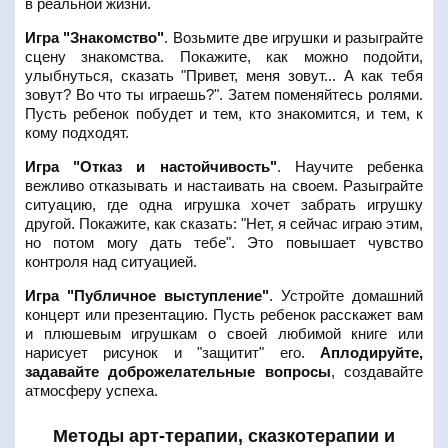
в реальной жизни.
Игра "Знакомство"
. Возьмите две игрушки и разыграйте
сцену знакомства. Покажите, как можно подойти,
улыбнуться, сказать "Привет, меня зовут... А как тебя
зовут? Во что ты играешь?". Затем поменяйтесь ролями.
Пусть ребенок побудет и тем, кто знакомится, и тем, к
кому подходят.
Игра "Отказ и настойчивость"
. Научите ребенка
вежливо отказывать и настаивать на своем. Разыграйте
ситуацию, где одна игрушка хочет забрать игрушку
другой. Покажите, как сказать: "Нет, я сейчас играю этим,
но потом могу дать тебе". Это повышает чувство
контроля над ситуацией.
Игра "Публичное выступление"
. Устройте домашний
концерт или презентацию. Пусть ребенок расскажет вам
и плюшевым игрушкам о своей любимой книге или
нарисует рисунок и "защитит" его.
Аплодируйте,
задавайте доброжелательные вопросы
, создавайте
атмосферу успеха.
Методы арт-терапии, сказкотерапии и