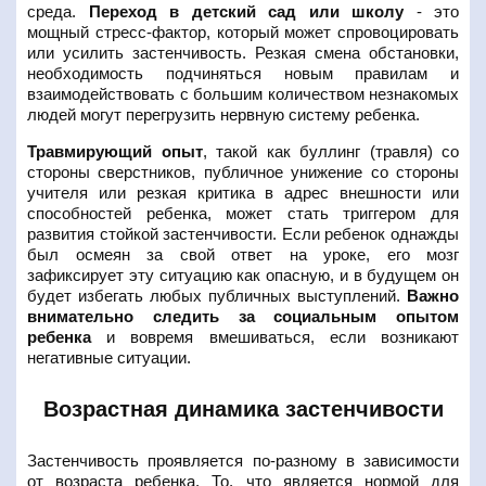
среда.
Переход в детский сад или школу
- это
мощный стресс-фактор, который может спровоцировать
или усилить застенчивость. Резкая смена обстановки,
необходимость подчиняться новым правилам и
взаимодействовать с большим количеством незнакомых
людей могут перегрузить нервную систему ребенка.
Травмирующий опыт
, такой как буллинг (травля) со
стороны сверстников, публичное унижение со стороны
учителя или резкая критика в адрес внешности или
способностей ребенка, может стать триггером для
развития стойкой застенчивости. Если ребенок однажды
был осмеян за свой ответ на уроке, его мозг
зафиксирует эту ситуацию как опасную, и в будущем он
будет избегать любых публичных выступлений.
Важно
внимательно следить за социальным опытом
ребенка
и вовремя вмешиваться, если возникают
негативные ситуации.
Возрастная динамика застенчивости
Застенчивость проявляется по-разному в зависимости
от возраста ребенка. То, что является нормой для