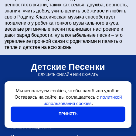
ценностях в жизни, таких как семья, дружба, верность,
знания, учить добру, учить ценить всё живое и любить
свою Родину. Классическая музыка способствует
появлению у ребенка тонкого музыкального вкуса,
веселые ритмичные песни поднимают настроение и
дают заряд бодрости, ну а колыбельные песни – это
укрепление прочной связи с родителями и память о
тепле и детстве на всю жизнь.
Детские Песенки
СЛУШАТЬ ОНЛАЙН ИЛИ СКАЧАТЬ
© detskiepesenki.ru • 2026
Мы используем cookies, чтобы вам было удобно.
•
Детские песни
Оставаясь на сайте, вы соглашаетесь с
политикой
использования cookies
.
•
Блог
ПРИНЯТЬ
•
Обратная связь
•
Правообладателям