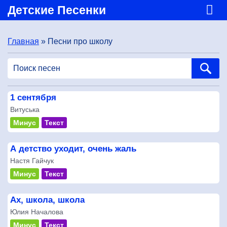
Детские Песенки
Главная
» Песни про школу
1 сентября
Витуська
Минус
Текст
А детство уходит, очень жаль
Настя Гайчук
Минус
Текст
Ах, школа, школа
Юлия Началова
Минус
Текст