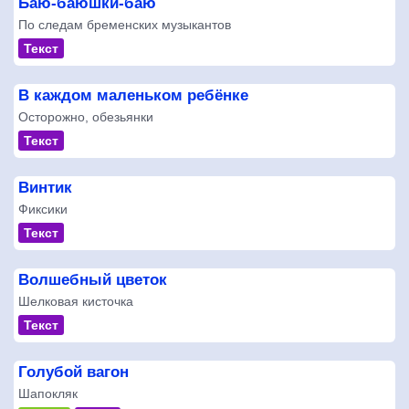
Баю-баюшки-баю
По следам бременских музыкантов
Текст
В каждом маленьком ребёнке
Осторожно, обезьянки
Текст
Винтик
Фиксики
Текст
Волшебный цветок
Шелковая кисточка
Текст
Голубой вагон
Шапокляк