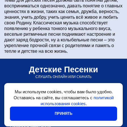
темы для детских песен должны быть понятны детям,
восприниматься однозначно, давать понятие о главных
ценностях в жизни, таких как семья, дружба, верность,
знания, учить добру, учить ценить всё живое и любить
свою Родину. Классическая музыка способствует
появлению у ребенка тонкого музыкального вкуса,
веселые ритмичные песни поднимают настроение и
дают заряд бодрости, ну а колыбельные песни – это
укрепление прочной связи с родителями и память о
тепле и детстве на всю жизнь.
Детские Песенки
СЛУШАТЬ ОНЛАЙН ИЛИ СКАЧАТЬ
© detskiepesenki.ru • 2026
Мы используем cookies, чтобы вам было удобно.
•
Детские песни
Оставаясь на сайте, вы соглашаетесь с
политикой
использования cookies
.
•
Блог
ПРИНЯТЬ
•
Обратная связь
•
Правообладателям