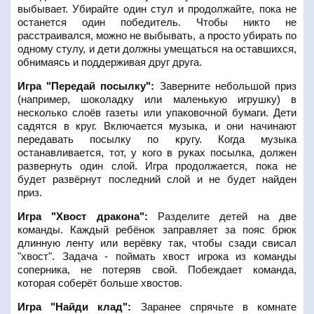
выбывает. Убирайте один стул и продолжайте, пока не
останется один победитель. Чтобы никто не
расстраивался, можно не выбывать, а просто убирать по
одному стулу, и дети должны умещаться на оставшихся,
обнимаясь и поддерживая друг друга.
Игра "Передай посылку":
Заверните небольшой приз
(например, шоколадку или маленькую игрушку) в
несколько слоёв газеты или упаковочной бумаги. Дети
садятся в круг. Включается музыка, и они начинают
передавать посылку по кругу. Когда музыка
останавливается, тот, у кого в руках посылка, должен
развернуть один слой. Игра продолжается, пока не
будет развёрнут последний слой и не будет найден
приз.
Игра "Хвост дракона":
Разделите детей на две
команды. Каждый ребёнок заправляет за пояс брюк
длинную ленту или верёвку так, чтобы сзади свисал
"хвост". Задача - поймать хвост игрока из команды
соперника, не потеряв свой. Побеждает команда,
которая соберёт больше хвостов.
Игра "Найди клад":
Заранее спрячьте в комнате