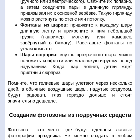
(ручного или электрического). Свяжите их попарно,
а затем соедините пары в длинную гирлянду,
привязывая их к основной верёвке. Такую гирлянду
можно растянуть по стене или потолку.
Фонтаны из шаров:
привяжите к каждому шару
длинную ленту и прикрепите к ним небольшой
грузик (например, монетку или камешек,
завёрнутый в бумагу). Расставьте фонтаны по
углам комнаты.
Шары-сюрприз:
внутрь прозрачного шара можно
положить конфетти или маленькую игрушку перед
надуванием. Когда шар лопнет, детей ждёт
приятный сюрприз.
Помните, что гелиевые шары улетают через несколько
дней, а обычные воздушные шары, надутые воздухом,
будут радовать глаз гораздо дольше и стоят
значительно дешевле.
Создание фотозоны из подручных средств
Фотозона - это место, где будут сделаны главные
фотографии праздника. Её можно создать в любом