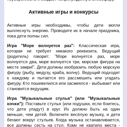
Активные игры и конкурсы
Активные игры необходимы, чтобы дети могли
выплеснуть энергию. Проводите их в начале праздника,
пока дети полны сил.
Игра "Море волнуется раз":
Классическая игра,
которая не требует никакого реквизита. Ведущий
(родитель) говорит: "Море волнуется раз, море
волнуется два, море волнуется три, морская фигура на
месте замри!". Дети должны изобразить любую морскую
фигуру (рыбу, медузу, краба, волну). Ведущий подходит
к каждому и пытается его рассмешить или угадать
фигуру. Кто пошевелился или засмеялся - выбывает или
становится ведущим.
Игра "Музыкальные стулья" (или "Музыкальные
кочки"):
Поставьте стулья (или подушки, если боитесь,
что дети упадут) в круг. Их должно быть на один
меньше, чем детей. Включите весёлую музыку, и дети
бегают вокруг стульев. Когда музыка останавливается,
все должны сесть на стул. Кому не хватило места -