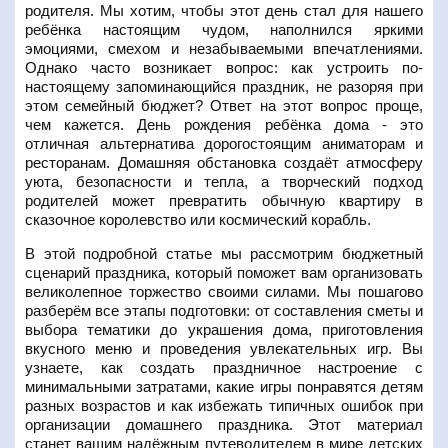
родителя. Мы хотим, чтобы этот день стал для нашего
ребёнка настоящим чудом, наполнился яркими
эмоциями, смехом и незабываемыми впечатлениями.
Однако часто возникает вопрос: как устроить по-
настоящему запоминающийся праздник, не разоряя при
этом семейный бюджет? Ответ на этот вопрос проще,
чем кажется. День рождения ребёнка дома - это
отличная альтернатива дорогостоящим аниматорам и
ресторанам. Домашняя обстановка создаёт атмосферу
уюта, безопасности и тепла, а творческий подход
родителей может превратить обычную квартиру в
сказочное королевство или космический корабль.
В этой подробной статье мы рассмотрим бюджетный
сценарий праздника, который поможет вам организовать
великолепное торжество своими силами. Мы пошагово
разберём все этапы подготовки: от составления сметы и
выбора тематики до украшения дома, приготовления
вкусного меню и проведения увлекательных игр. Вы
узнаете, как создать праздничное настроение с
минимальными затратами, какие игры понравятся детям
разных возрастов и как избежать типичных ошибок при
организации домашнего праздника. Этот материал
станет вашим надёжным путеводителем в мире детских