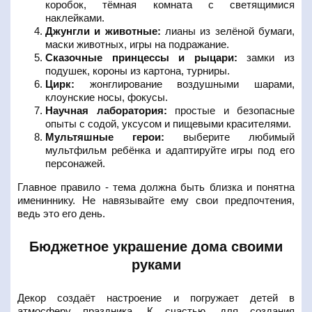
коробок, тёмная комната с светящимися
наклейками.
Джунгли и животные:
лианы из зелёной бумаги,
маски животных, игры на подражание.
Сказочные принцессы и рыцари:
замки из
подушек, короны из картона, турниры.
Цирк:
жонглирование воздушными шарами,
клоунские носы, фокусы.
Научная лаборатория:
простые и безопасные
опыты с содой, уксусом и пищевыми красителями.
Мультяшные герои:
выберите любимый
мультфильм ребёнка и адаптируйте игры под его
персонажей.
Главное правило - тема должна быть близка и понятна
имениннику. Не навязывайте ему свои предпочтения,
ведь это его день.
Бюджетное украшение дома своими
руками
Декор создаёт настроение и погружает детей в
атмосферу праздника. К счастью, для создания