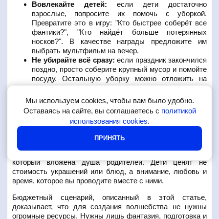
Вовлекайте детей:
если дети достаточно
взрослые, попросите их помочь с уборкой.
Превратите это в игру: "Кто быстрее соберёт все
фантики?", "Кто найдёт больше потерянных
носков?". В качестве награды предложите им
выбрать мультфильм на вечер.
Не убирайте всё сразу:
если праздник закончился
поздно, просто соберите крупный мусор и помойте
посуду. Остальную уборку можно отложить на
следующее утро.
Мы используем cookies, чтобы вам было удобно.
Заключение
Оставаясь на сайте, вы соглашаетесь с
политикой
использования cookies
.
День рождения ребёнка дома - это не просто способ
ПРИНЯТЬ
сэкономить деньги. Это возможность создать по-
настоящему семейный, тёплый и личный праздник, в
который вложена душа родителей. Дети ценят не
стоимость украшений или блюд, а внимание, любовь и
время, которое вы проводите вместе с ними.
Бюджетный сценарий, описанный в этой статье,
доказывает, что для создания волшебства не нужны
огромные ресурсы. Нужны лишь фантазия, подготовка и