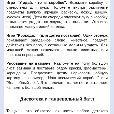
Игра "Угадай, что в коробке":
Возьмите коробку с
отверстием для руки. Положите внутрь различные
предметы (мягкую игрушку, расчёску, ложку, шишку,
кусочек меха). Дети по очереди опускают руку в коробку
и пытаются угадать на ощупь, что там лежит. Эта игра
вызывает массу эмоций и смеха.
Игра "Крокодил" (для детей постарше):
Один ребёнок
показывает загаданное слово (животное, предмет,
действие) без слов, а остальные должны угадать. Для
малышей можно показывать только животных или
простых персонажей.
Рисование на ватмане:
Разложите на полу большой
лист ватмана и поставьте рядом краски, фломастеры,
карандаши. Предложите детям нарисовать общую
картину - например, "Наш космический корабль" или
"Волшебный лес". Это сплочает коллектив и оставляет
на память большой плакат.
Дискотека и танцевальный батл
Танцы - это обязательная часть любого детского