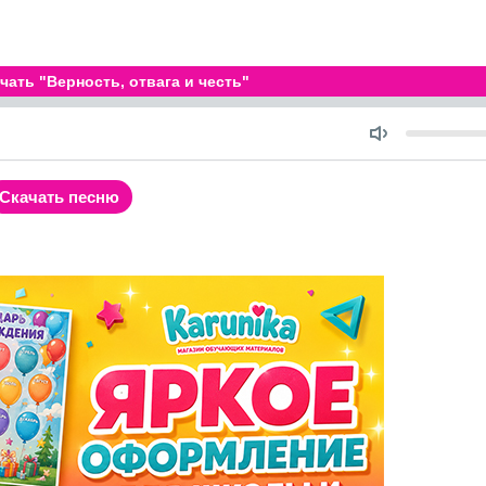
чать "Верность, отвага и честь"
Seek
Объем
ость
Скачать песню