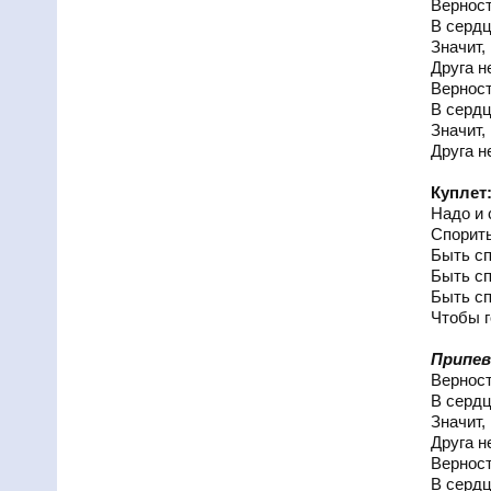
Верност
В сердц
Значит, 
Друга н
Верност
В сердц
Значит, 
Друга н
Куплет
Надо и 
Спорить
Быть с
Быть с
Быть с
Чтобы г
Припев
Верност
В сердц
Значит, 
Друга н
Верност
В сердц