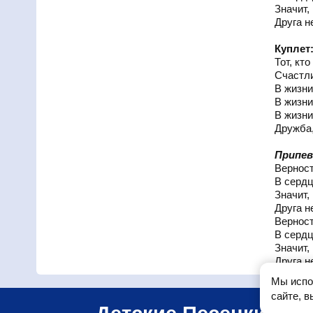
Значит, 
Друга н
Куплет
Тот, кт
Счастли
В жизни
В жизни
В жизни
Дружба,
Припев
Верност
В сердц
Значит, 
Друга н
Верност
В сердц
Значит, 
Друга н
Мы испо
сайте, 