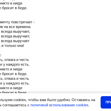
никто и нигде
е бросит в беде.
:
о мечту повстречает -
в на все времена.
 всегда выручает,
 всегда выручает,
 всегда выручает
 и только она!
:
ь, отвага и честь
е у каждого есть,
никто и нигде
е бросит в беде.
ь, отвага и честь
е у каждого есть,
никто и нигде
е бросит в беде.
льзуем cookies, чтобы вам было удобно. Оставаясь на
ПР
вы соглашаетесь с
политикой использования cookies
.
•
Детские песни