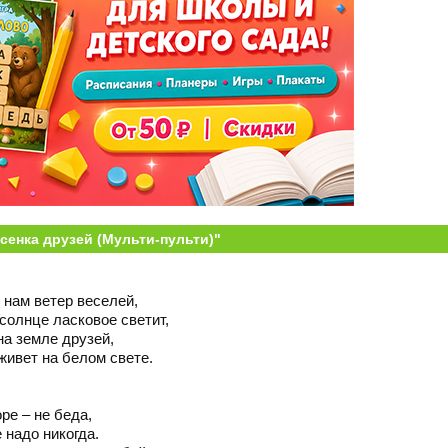
есенка друзей (Мульти-пульти)"
 нам ветер веселей,
солнце ласковое светит,
на земле друзей,
 живет на белом свете.
оре – не беда,
 надо никогда.