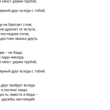
 хвост держи трубой,
верный друг всегда с тобой.
ер не бросает слов,
не дрогнет от испуга,
 последнее готов,
 достоин званья друга.
оре – не беда,
 надо никогда.
 хвост держи трубой,
верный друг всегда с тобой.
 друг пройдет всегда
 и лесные чащи.
ость, вместе и беда –
у дружбы настоящей.