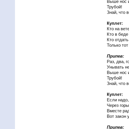
Выше нос и
Трубой!
Знай, что 
Куплет:
Кто на вет
Кто в беде 
Кто отдать
Только тот
Припев:
Раз, два, г
Унывать не
Выше нос и
Трубой!
Знай, что 
Куплет:
Если надо,
Через горы
Вместе рад
Вот закон 
Припев: