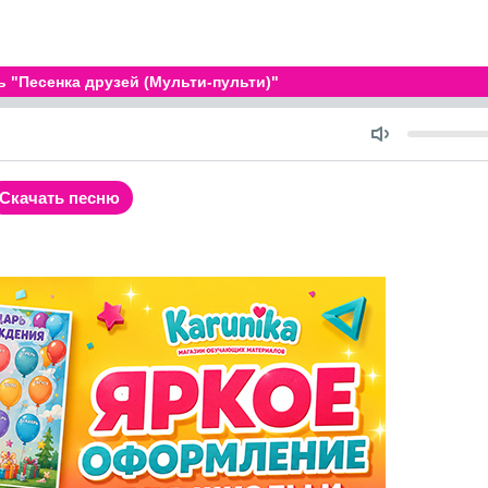
 "Песенка друзей (Мульти-пульти)"
Seek
Объем
ость
Скачать песню