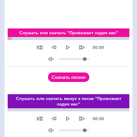
Слушать или скачать "Провожает садик нас"
Seek
Текущее время
00:00
Объем
Скачать песню
Слушать или скачать минус к песне "Провожает
садик нас"
Seek
Текущее время
00:00
Объем