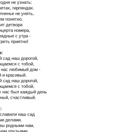
одня не узнать:
ветах, гирляндах.
лненье не унять,
ем понятно.
вит детвора
нцерта номера,
рядные с утра -
реть приятно!
в:
й сад наш дорогой,
щаемся с тобой,
 нас любимый дом -
 и красивый.
й сад наш дорогой,
щаемся с тобой,
у нас был каждый день
ный, счастливый.
:
славили наш сад
и делами.
вы родными нам,
нам друзьями.