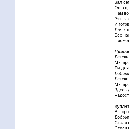
Зал сег
Он в ц
Нам во
Это вс
И гото
Для ко
Все на
Посмот
Припе
Детски
Мы про
Ты для
Добрый
Детски
Мы про
Здесь 
Радост
Куплет
Вы про
Добрым
Стали 
Стали 