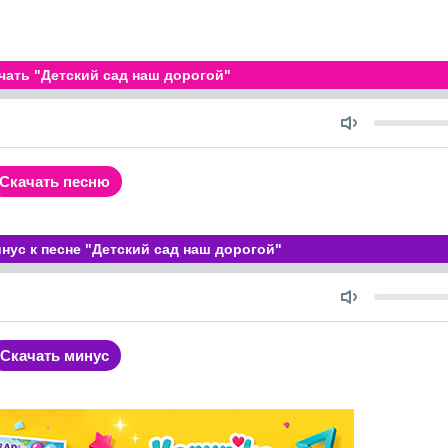
чать "Детский сад наш дорогой"
Seek
Объем
ость
Скачать песню
нус к песне "Детский сад наш дорогой"
Seek
Объем
ость
Скачать минус