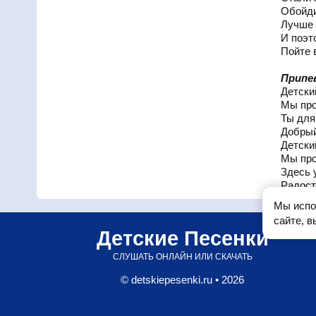
Обойди
Лучше 
И поэт
Пойте 
Припе
Детски
Мы про
Ты для
Добрый
Детски
Мы про
Здесь 
Радост
Мы испо
сайте, 
Детские Песенки
СЛУШАТЬ ОНЛАЙН ИЛИ СКАЧАТЬ
© detskiepesenki.ru • 2026