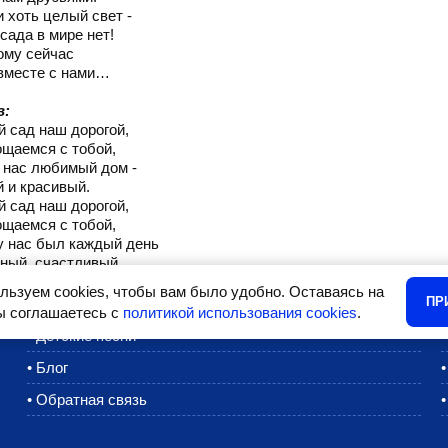
 хоть целый свет -
сада в мире нет!
ому сейчас
вместе с нами…
в:
й сад наш дорогой,
щаемся с тобой,
 нас любимый дом -
 и красивый.
й сад наш дорогой,
щаемся с тобой,
у нас был каждый день
ный, счастливый.
льзуем cookies, чтобы вам было удобно. Оставаясь на
ПР
вы соглашаетесь с
политикой использования cookies
.
•
Детские песни
•
Блог
•
Обратная связь