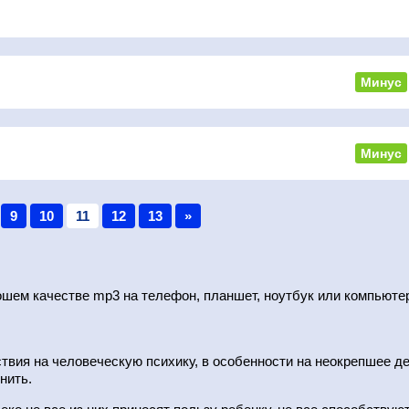
Минус
Минус
9
10
11
12
13
»
шем качестве mp3 на телефон, планшет, ноутбук или компьютер
твия на человеческую психику, в особенности на неокрепшее де
нить.