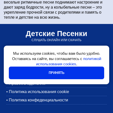
веселые ритмичные песни поднимают настроение и
дают заряд бодрости, ну а колыбельные песни – это
укрепление прочной связи с родителями и память о
тепле и детстве на всю жизнь.
Детские Песенки
СЛУШАТЬ ОНЛАЙН ИЛИ СКАЧАТЬ
© detskiepesenki.ru • 2026
Мы используем cookies, чтобы вам было удобно.
•
Детские песни
Оставаясь на сайте, вы соглашаетесь с
политикой
использования cookies
.
•
Блог
ПРИНЯТЬ
•
Обратная связь
•
Правообладателям
•
Политика использования cookie
•
Политика конфеденциальности