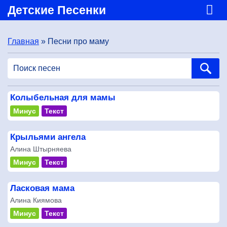
Детские Песенки
Главная
» Песни про маму
Колыбельная для мамы
Минус
Текст
Крыльями ангела
Алина Штырняева
Минус
Текст
Ласковая мама
Алина Киямова
Минус
Текст