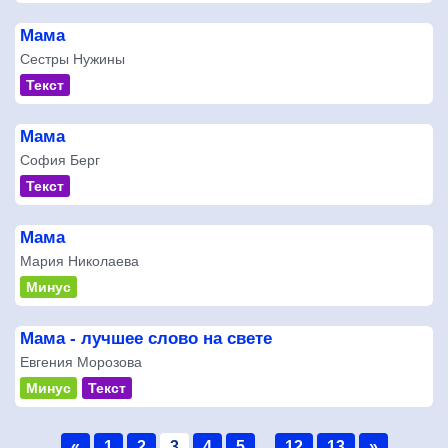
Мама
Сестры Нужины
Текст
Мама
София Берг
Текст
Мама
Мария Николаева
Минус
Мама - лучшее слово на свете
Евгения Морозова
Минус
Текст
«
1
2
3
4
5
...
12
13
»