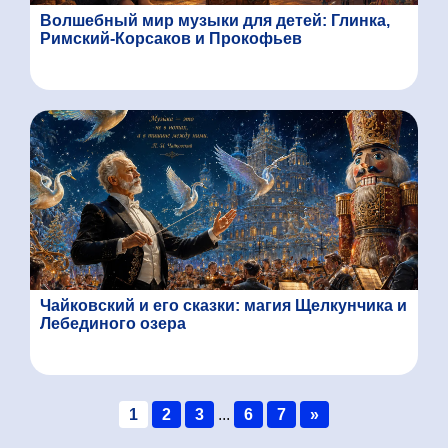
Волшебный мир музыки для детей: Глинка,
Римский‑Корсаков и Прокофьев
Чайковский и его сказки: магия Щелкунчика и
Лебединого озера
1
2
3
...
6
7
»