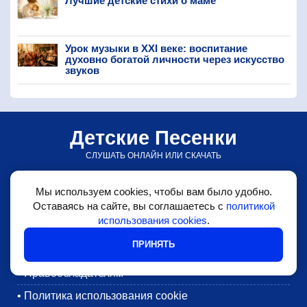
Лучшие детские стихи о маме
Урок музыки в XXI веке: воспитание
духовно богатой личности через искусство
звуков
Детские Песенки
СЛУШАТЬ ОНЛАЙН ИЛИ СКАЧАТЬ
© detskiepesenki.ru • 2026
Мы используем cookies, чтобы вам было удобно.
•
Детские песни
Оставаясь на сайте, вы соглашаетесь с
политикой
использования cookies
.
•
Блог
ПРИНЯТЬ
•
Обратная связь
•
Правообладателям
•
Политика использования cookie