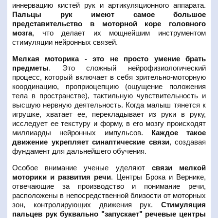
иннервацию кистей рук и артикуляционного аппарата.
Пальцы рук имеют самое большое
представительство в моторной коре головного
мозга
, что делает их мощнейшим инструментом
стимуляции нейронных связей.
Мелкая моторика - это не просто умение брать
предметы
. Это сложный нейрофизиологический
процесс, который включает в себя зрительно-моторную
координацию, проприоцепцию (ощущение положения
тела в пространстве), тактильную чувствительность и
высшую нервную деятельность. Когда малыш тянется к
игрушке, хватает ее, перекладывает из руки в руку,
исследует ее текстуру и форму, в его мозгу происходят
миллиарды нейронных импульсов.
Каждое такое
движение укрепляет синаптические связи
, создавая
фундамент для дальнейшего обучения.
Особое внимание ученые уделяют
связи мелкой
моторики и развития речи
. Центры Брока и Вернике,
отвечающие за производство и понимание речи,
расположены в непосредственной близости от моторных
зон, контролирующих движения рук.
Стимуляция
пальцев рук буквально "запускает" речевые центры