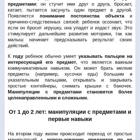
предметами
: он стучит ими друг о друга, бросает,
катает, пытается засунуть один предмет в другой.
Появляется
понимание постоянства объекта
и
причинно-следственных связей: ребенок осознает, что
если он бросит игрушку, она упадет и издаст звук. Это
стимулирует дальнейшее развитие моторики, так как
малыш начинает предсказывать результат своих
действий.
К
году
ребенок обычно умеет
указывать пальцем на
интересующий его предмет
, что является важным
коммуникативным навыком. Он может брать мелкие
предметы (например, кусочки еды) большим и
указательным пальцами, открывать и закрывать
простые контейнеры, снимать крышки с баночек.
Манипуляции с предметами становятся более
целенаправленными и сложными
.
От 1 до 2 лет: манипуляции с предметами и
первые навыки
На втором году жизни происходит переход от простых
манипуляций к
использованию предметов по их