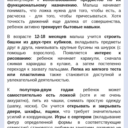
функциональному назначению
. Малыш начинает
понимать, что ложка нужна для того, чтобы есть, а
расческа - для того, чтобы причесываться. Хотя
точность движений еще далека от совершенства,
ребенок активно
тренирует бытовые навыки
.
В возрасте
12-18 месяцев
малыш учится
строить
башни из двух-трех кубиков
, вкладывать предметы
друг в друга, нанизывать крупные бусины на шнурок (с
помощью взрослого). Появляется
интерес к
рисованию
: ребенок начинает каракули, сначала
сжимая карандаш в кулаке, а затем постепенно
переходя к захвату пальцами.
Лепка из мягкого теста
или пластилина
также становится доступной и
увлекательной деятельностью.
К
полутора-двум годам
ребенок может
самостоятельно есть ложкой
(хотя и не очень
аккуратно), пить из чашки, снимать простую одежду
(шапку, носки). Он учится
открывать и закрывать
двери, шкафы, ящики
, что требует значительных
усилий и координации.
Игры с сортером
(вкладывание
фигур определенной формы в соответствующие
отверстия) становятся любимым занятием, развивая не