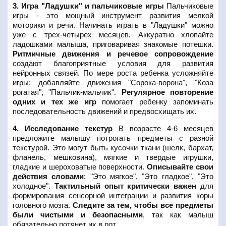
3. Игра "Ладушки" и пальчиковые игры
Пальчиковые
игры - это мощный инструмент развития мелкой
моторики и речи. Начинать играть в "Ладушки" можно
уже с трех-четырех месяцев. Аккуратно хлопайте
ладошками малыша, приговаривая знакомые потешки.
Ритмичные движения и речевое сопровождение
создают благоприятные условия для развития
нейронных связей. По мере роста ребенка усложняйте
игры: добавляйте движения "Сорока-ворона", "Коза
рогатая", "Пальчик-мальчик".
Регулярное повторение
одних и тех же игр
помогает ребенку запоминать
последовательность движений и предвосхищать их.
4. Исследование текстур
В возрасте 4-6 месяцев
предложите малышу потрогать предметы с разной
текстурой. Это могут быть кусочки ткани (шелк, бархат,
фланель, мешковина), мягкие и твердые игрушки,
гладкие и шероховатые поверхности.
Описывайте свои
действия словами
: "Это мягкое", "Это гладкое", "Это
холодное".
Тактильный опыт критически важен
для
формирования сенсорной интеграции и развития коры
головного мозга.
Следите за тем, чтобы все предметы
были чистыми и безопасными
, так как малыш
обязательно потянет их в рот.