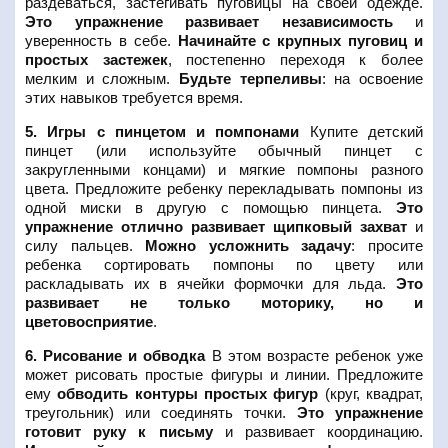
раздеваться, застегивать пуговицы на своей одежде.
Это упражнение развивает независимость
и
уверенность в себе.
Начинайте с крупных пуговиц и
простых застежек
, постепенно переходя к более
мелким и сложным.
Будьте терпеливы
: на освоение
этих навыков требуется время.
5. Игры с пинцетом и помпонами
Купите детский
пинцет (или используйте обычный пинцет с
закругленными концами) и мягкие помпоны разного
цвета. Предложите ребенку перекладывать помпоны из
одной миски в другую с помощью пинцета.
Это
упражнение отлично развивает щипковый захват
и
силу пальцев.
Можно усложнить задачу
: просите
ребенка сортировать помпоны по цвету или
раскладывать их в ячейки формочки для льда.
Это
развивает не только моторику, но и
цветовосприятие
.
6. Рисование и обводка
В этом возрасте ребенок уже
может рисовать простые фигуры и линии. Предложите
ему
обводить контуры простых фигур
(круг, квадрат,
треугольник) или соединять точки.
Это упражнение
готовит руку к письму
и развивает координацию.