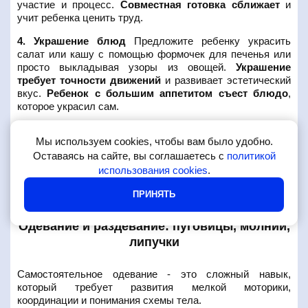
участие и процесс.
Совместная готовка сближает
и
учит ребенка ценить труд.
4. Украшение блюд
Предложите ребенку украсить
салат или кашу с помощью формочек для печенья или
просто выкладывая узоры из овощей.
Украшение
требует точности движений
и развивает эстетический
вкус.
Ребенок с большим аппетитом съест блюдо
,
которое украсил сам.
5. Раскладывание приборов
Попросите малыша
Мы используем cookies, чтобы вам было удобно.
помочь накрыть на стол: разложить ложки, вилки,
Оставаясь на сайте, вы соглашаетесь с
политикой
салфетки.
Раскладывание предметов по местам
развивает пространственное мышление и координацию.
использования cookies
.
Это упражнение также учит порядку
и
ПРИНЯТЬ
ответственности.
Одевание и раздевание: пуговицы, молнии,
липучки
Самостоятельное одевание - это сложный навык,
который требует развития мелкой моторики,
координации и понимания схемы тела.