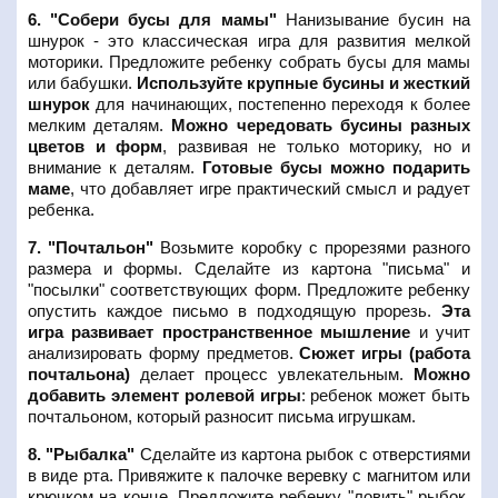
6. "Собери бусы для мамы"
Нанизывание бусин на
шнурок - это классическая игра для развития мелкой
моторики. Предложите ребенку собрать бусы для мамы
или бабушки.
Используйте крупные бусины и жесткий
шнурок
для начинающих, постепенно переходя к более
мелким деталям.
Можно чередовать бусины разных
цветов и форм
, развивая не только моторику, но и
внимание к деталям.
Готовые бусы можно подарить
маме
, что добавляет игре практический смысл и радует
ребенка.
7. "Почтальон"
Возьмите коробку с прорезями разного
размера и формы. Сделайте из картона "письма" и
"посылки" соответствующих форм. Предложите ребенку
опустить каждое письмо в подходящую прорезь.
Эта
игра развивает пространственное мышление
и учит
анализировать форму предметов.
Сюжет игры (работа
почтальона)
делает процесс увлекательным.
Можно
добавить элемент ролевой игры
: ребенок может быть
почтальоном, который разносит письма игрушкам.
8. "Рыбалка"
Сделайте из картона рыбок с отверстиями
в виде рта. Привяжите к палочке веревку с магнитом или
крючком на конце. Предложите ребенку "ловить" рыбок.