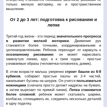
только мелкую моторику, но и пространственное
мышление.
От 2 до 3 лет: подготовка к рисованию и
лепке
Третий год жизни - это период
значительного прогресса
в развитии мелкой моторики
. Движения рук
становятся более точными, координированными и
целенаправленными. Ребенок переходит от каракуль к
осознанному рисованию
: он может нарисовать
замкнутую линию, круг, а к трем годам - простые
узнаваемые образы (человечка-головонога, домик).
В этом возрасте малыш уверенно
строит башни из 6-8
кубиков
, собирает простые пазлы из 2-4 частей,
нанизывает бусины на шнурок. Он учится
пользоваться
ножницами
(сначала просто делает надрезы на бумаге,
а затем вырезает по прямой линии).
Лепка становится
более сложной
: ребенок может скатывать шарики,
колбаски, сплющивать их, соединять несколько деталей
в одну поделку.