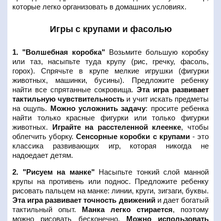
которые легко организовать в домашних условиях.
Игры с крупами и фасолью
1. "Волшебная коробка"
Возьмите большую коробку
или таз, насыпьте туда крупу (рис, гречку, фасоль,
горох). Спрячьте в крупе мелкие игрушки (фигурки
животных, машинки, бусины). Предложите ребенку
найти все спрятанные сокровища.
Эта игра развивает
тактильную чувствительность
и учит искать предметы
на ощупь.
Можно усложнить задачу
: просите ребенка
найти только красные фигурки или только фигурки
животных.
Играйте на расстеленной клеенке
, чтобы
облегчить уборку.
Сенсорные коробки с крупами
- это
классика развивающих игр, которая никогда не
надоедает детям.
2. "Рисуем на манке"
Насыпьте тонкий слой манной
крупы на противень или поднос. Предложите ребенку
рисовать пальцем на манке: линии, круги, зигзаги, буквы.
Эта игра развивает точность движений
и дает богатый
тактильный опыт.
Манка легко стирается
, поэтому
можно рисовать бесконечно.
Можно использовать