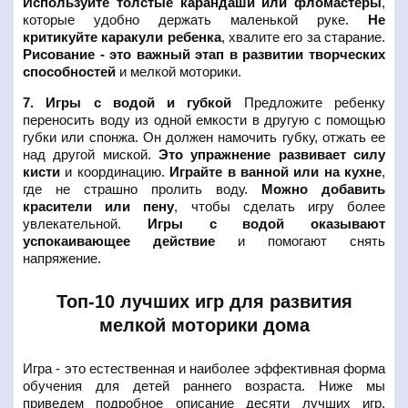
Используйте толстые карандаши или фломастеры
,
которые удобно держать маленькой руке.
Не
критикуйте каракули ребенка
, хвалите его за старание.
Рисование - это важный этап в развитии творческих
способностей
и мелкой моторики.
7. Игры с водой и губкой
Предложите ребенку
переносить воду из одной емкости в другую с помощью
губки или спонжа. Он должен намочить губку, отжать ее
над другой миской.
Это упражнение развивает силу
кисти
и координацию.
Играйте в ванной или на кухне
,
где не страшно пролить воду.
Можно добавить
красители или пену
, чтобы сделать игру более
увлекательной.
Игры с водой оказывают
успокаивающее действие
и помогают снять
напряжение.
Топ-10 лучших игр для развития
мелкой моторики дома
Игра - это естественная и наиболее эффективная форма
обучения для детей раннего возраста. Ниже мы
приведем подробное описание десяти лучших игр,