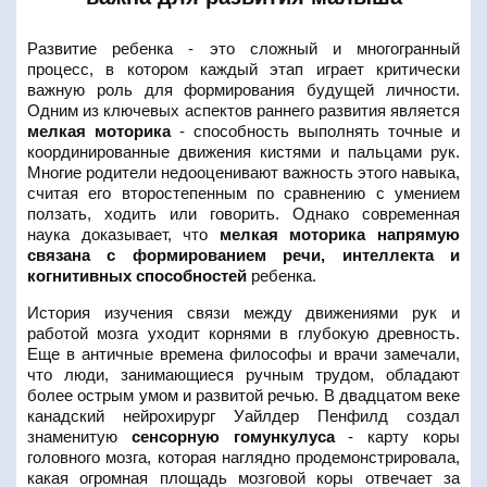
Развитие ребенка - это сложный и многогранный
процесс, в котором каждый этап играет критически
важную роль для формирования будущей личности.
Одним из ключевых аспектов раннего развития является
мелкая моторика
- способность выполнять точные и
координированные движения кистями и пальцами рук.
Многие родители недооценивают важность этого навыка,
считая его второстепенным по сравнению с умением
ползать, ходить или говорить. Однако современная
наука доказывает, что
мелкая моторика напрямую
связана с формированием речи, интеллекта и
когнитивных способностей
ребенка.
История изучения связи между движениями рук и
работой мозга уходит корнями в глубокую древность.
Еще в античные времена философы и врачи замечали,
что люди, занимающиеся ручным трудом, обладают
более острым умом и развитой речью. В двадцатом веке
канадский нейрохирург Уайлдер Пенфилд создал
знаменитую
сенсорную гомункулуса
- карту коры
головного мозга, которая наглядно продемонстрировала,
какая огромная площадь мозговой коры отвечает за