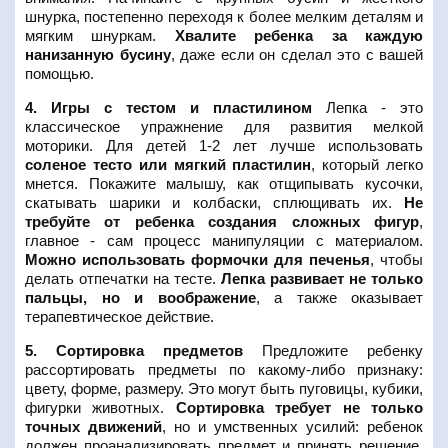
шнурка, постепенно переходя к более мелким деталям и
мягким шнуркам.
Хвалите ребенка за каждую
нанизанную бусину
, даже если он сделал это с вашей
помощью.
4. Игры с тестом и пластилином
Лепка - это
классическое упражнение для развития мелкой
моторики. Для детей 1-2 лет лучше использовать
соленое тесто или мягкий пластилин
, который легко
мнется. Покажите малышу, как отщипывать кусочки,
скатывать шарики и колбаски, сплющивать их.
Не
требуйте от ребенка создания сложных фигур
,
главное - сам процесс манипуляции с материалом.
Можно использовать формочки для печенья
, чтобы
делать отпечатки на тесте.
Лепка развивает не только
пальцы, но и воображение
, а также оказывает
терапевтическое действие.
5. Сортировка предметов
Предложите ребенку
рассортировать предметы по какому-либо признаку:
цвету, форме, размеру. Это могут быть пуговицы, кубики,
фигурки животных.
Сортировка требует не только
точных движений
, но и умственных усилий: ребенок
должен проанализировать предмет и принять решение.