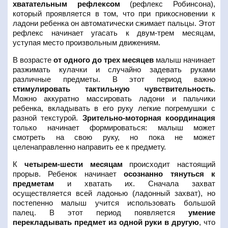
хватательным рефлексом
(рефлекс Робинсона),
который проявляется в том, что при прикосновении к
ладони ребенка он автоматически сжимает пальцы. Этот
рефлекс начинает угасать к двум-трем месяцам,
уступая место произвольным движениям.
В возрасте
от одного до трех месяцев
малыш начинает
разжимать кулачки и случайно задевать руками
различные предметы. В этот период важно
стимулировать тактильную чувствительность
.
Можно аккуратно массировать ладони и пальчики
ребенка, вкладывать в его руку легкие погремушки с
разной текстурой.
Зрительно-моторная координация
только начинает формироваться: малыш может
смотреть на свою руку, но пока не может
целенаправленно направить ее к предмету.
К
четырем-шести месяцам
происходит настоящий
прорыв. Ребенок начинает
осознанно тянуться к
предметам
и хватать их. Сначала захват
осуществляется всей ладонью (ладонный захват), но
постепенно малыш учится использовать большой
палец. В этот период появляется
умение
перекладывать предмет из одной руки в другую
, что