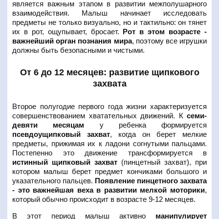
является важным этапом в развитии межполушарного
взаимодействия. Малыш начинает исследовать
предметы не только визуально, но и тактильно: он тянет
их в рот, ощупывает, бросает.
Рот в этом возрасте -
важнейший орган познания мира
, поэтому все игрушки
должны быть безопасными и чистыми.
От 6 до 12 месяцев: развитие щипкового
захвата
Второе полугодие первого года жизни характеризуется
совершенствованием хватательных движений. К
семи-
девяти месяцам
у ребенка формируется
псевдоущипковый захват
, когда он берет мелкие
предметы, прижимая их к ладони согнутыми пальцами.
Постепенно это движение трансформируется в
истинный щипковый захват
(пинцетный захват), при
котором малыш берет предмет кончиками большого и
указательного пальцев.
Появление пинцетного захвата
- это важнейшая веха в развитии мелкой моторики
,
который обычно происходит в возрасте 9-12 месяцев.
В этот период малыш активно
манипулирует