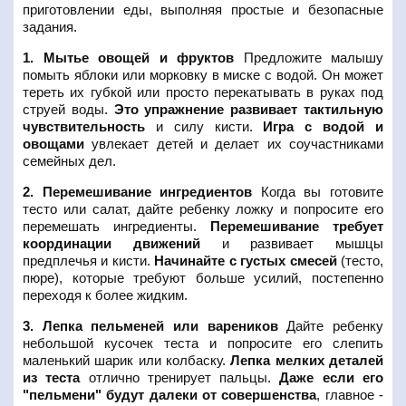
приготовлении еды, выполняя простые и безопасные
задания.
1. Мытье овощей и фруктов
Предложите малышу
помыть яблоки или морковку в миске с водой. Он может
тереть их губкой или просто перекатывать в руках под
струей воды.
Это упражнение развивает тактильную
чувствительность
и силу кисти.
Игра с водой и
овощами
увлекает детей и делает их соучастниками
семейных дел.
2. Перемешивание ингредиентов
Когда вы готовите
тесто или салат, дайте ребенку ложку и попросите его
перемешать ингредиенты.
Перемешивание требует
координации движений
и развивает мышцы
предплечья и кисти.
Начинайте с густых смесей
(тесто,
пюре), которые требуют больше усилий, постепенно
переходя к более жидким.
3. Лепка пельменей или вареников
Дайте ребенку
небольшой кусочек теста и попросите его слепить
маленький шарик или колбаску.
Лепка мелких деталей
из теста
отлично тренирует пальцы.
Даже если его
"пельмени" будут далеки от совершенства
, главное -