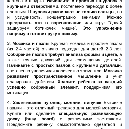
картона и шнурка.
Начинайте с простых шнуровок с
крупными отверстиями
, постепенно переходя к более
сложным.
Шнуровки развивают не только пальцы
, но
и усидчивость, концентрацию внимания.
Можно
превратить это в соревнование
или игру: "Давай
зашнуруем ботиночек мишке".
Это упражнение
напрямую готовит руку к письму
.
3. Мозаика и пазлы
Крупная мозаика и простые пазлы
(из 2-4 частей) отлично подходят для детей 2-3 лет.
Собирание пазлов требует анализа формы и цвета
, а
также точных движений для совмещения деталей.
Начинайте с простых пазлов с крупными деталями
,
постепенно увеличивая количество элементов.
Мозаика
развивает пространственное мышление
и учит
планировать действия.
Хвалите ребенка за каждый
успешно собранный элемент
, поддерживая его
мотивацию.
4. Застегивание пуговиц, молний, липучек
Бытовые
навыки - это отличный тренажер для мелкой моторики.
Купите или сделайте
специальную развивающую
доску (busy board)
с различными застежками.
Предложите ребенку самостоятельно одеваться и