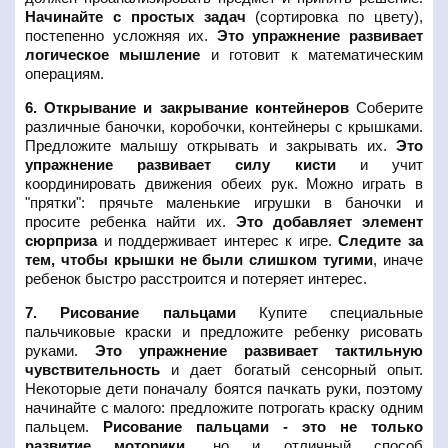
Начинайте с простых задач
(сортировка по цвету),
постепенно усложняя их.
Это упражнение развивает
логическое мышление
и готовит к математическим
операциям.
6. Открывание и закрывание контейнеров
Соберите
различные баночки, коробочки, контейнеры с крышками.
Предложите малышу открывать и закрывать их.
Это
упражнение развивает силу кисти
и учит
координировать движения обеих рук. Можно играть в
"прятки": прячьте маленькие игрушки в баночки и
просите ребенка найти их.
Это добавляет элемент
сюрприза
и поддерживает интерес к игре.
Следите за
тем, чтобы крышки не были слишком тугими
, иначе
ребенок быстро расстроится и потеряет интерес.
7. Рисование пальцами
Купите специальные
пальчиковые краски и предложите ребенку рисовать
руками.
Это упражнение развивает тактильную
чувствительность
и дает богатый сенсорный опыт.
Некоторые дети поначалу боятся пачкать руки, поэтому
начинайте с малого: предложите потрогать краску одним
пальцем.
Рисование пальцами - это не только
развитие моторики
, но и отличный способ