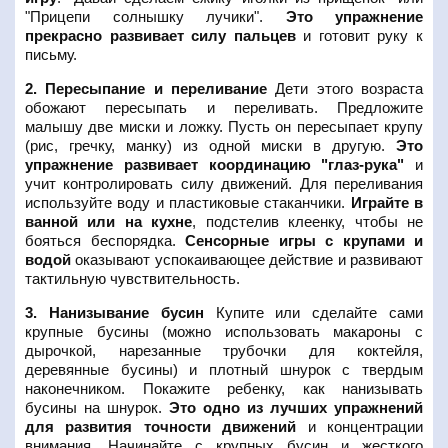
"Прицепи солнышку лучики".
Это упражнение
прекрасно развивает силу пальцев
и готовит руку к
письму.
2. Пересыпание и переливание
Дети этого возраста
обожают пересыпать и переливать. Предложите
малышу две миски и ложку. Пусть он пересыпает крупу
(рис, гречку, манку) из одной миски в другую.
Это
упражнение развивает координацию "глаз-рука"
и
учит контролировать силу движений. Для переливания
используйте воду и пластиковые стаканчики.
Играйте в
ванной или на кухне
, подстелив клеенку, чтобы не
бояться беспорядка.
Сенсорные игры с крупами и
водой
оказывают успокаивающее действие и развивают
тактильную чувствительность.
3. Нанизывание бусин
Купите или сделайте сами
крупные бусины (можно использовать макароны с
дырочкой, нарезанные трубочки для коктейля,
деревянные бусины) и плотный шнурок с твердым
наконечником. Покажите ребенку, как нанизывать
бусины на шнурок.
Это одно из лучших упражнений
для развития точности движений
и концентрации
внимания. Начинайте с крупных бусин и жесткого