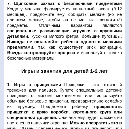
7. Щипковый захват с безопасными предметами
Когда у малыша формируется пинцетный захват (9-12
месяцев), предложите ему собирать мелкие (но не
слишком мелкие, чтобы он не мог их проглотить!)
предметы. Отличным вариантом являются
специальные развивающие игрушки с крупными
деталями
, кусочки мягкого фетра, большие пуговицы.
Никогда не оставляйте ребенка одного с мелкими
предметами
, так как существует риск аспирации.
Всегда контролируйте процесс
и используйте только
безопасные материалы.
Игры и занятия для детей 1-2 лет
1. Игры с прищепками
Прищепки - это отличный
тренажер для пальцев. Купите специальные детские
прищепки с мягким механизмом или используйте
обычные бельевые прищепки, предварительно ослабив
их пружину. Предложите ребенку
прикреплять
прищепки к краю коробки, картонного круга или
специальной дощечки
. Сначала ему будет сложно, но
постепенно пальчики окрепнут.
Можно превратить это в
игру
: "Давай сделаем ежику иголки из прищепок" или