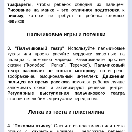
трафареты
, чтобы ребенок обводил их пальцем.
Рисование на манке - это отличная подготовка к
письму
, которая не требует от ребенка сложных
навыков.
Пальчиковые игры и потешки
3. "Пальчиковый театр"
Используйте пальчиковые
куклы или просто рисуйте мордочки животных на
пальцах с помощью маркера. Разыгрывайте простые
сказки ("Колобок", "Репка", "Теремок").
Пальчиковый
театр развивает не только моторику
, но и речь,
воображение, эмоциональный интеллект.
Движения
пальцев во время рассказа
помогают ребенку лучше
запоминать сюжет и активизируют речевые центры.
Регулярные выступления пальчикового театра
становятся любимым ритуалом перед сном.
Лепка из теста и пластилина
4. "Покорми птичку"
Слепите из пластилина или теста
птичку с открытым клювом. Предложите ребенку