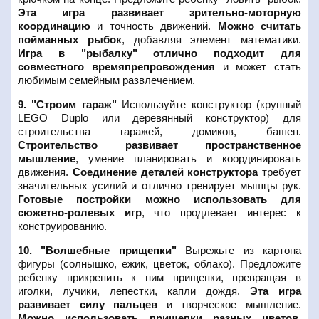
Эта игра развивает зрительно-моторную
координацию
и точность движений.
Можно считать
пойманных рыбок
, добавляя элемент математики.
Игра в "рыбалку" отлично подходит для
совместного времяпрепровождения
и может стать
любимым семейным развлечением.
9. "Строим гараж"
Используйте конструктор (крупный
LEGO Duplo или деревянный конструктор) для
строительства гаражей, домиков, башен.
Строительство развивает пространственное
мышление
, умение планировать и координировать
движения.
Соединение деталей конструктора
требует
значительных усилий и отлично тренирует мышцы рук.
Готовые постройки можно использовать для
сюжетно-ролевых игр
, что продлевает интерес к
конструированию.
10. "Волшебные прищепки"
Вырежьте из картона
фигуры (солнышко, ежик, цветок, облако). Предложите
ребенку прикрепить к ним прищепки, превращая в
иголки, лучики, лепестки, капли дождя.
Эта игра
развивает силу пальцев
и творческое мышление.
Можно использовать прищепки разных цветов
,