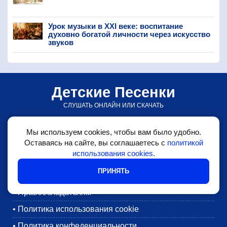
Урок музыки в XXI веке: воспитание
духовно богатой личности через искусство
звуков
Детские Песенки
СЛУШАТЬ ОНЛАЙН ИЛИ СКАЧАТЬ
© detskiepesenki.ru • 2026
Мы используем cookies, чтобы вам было удобно.
•
Детские песни
Оставаясь на сайте, вы соглашаетесь с
политикой
использования cookies
.
•
Блог
ПРИНЯТЬ
•
Обратная связь
•
Правообладателям
•
Политика использования cookie
•
Политика конфеденциальности