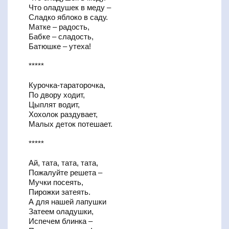
Что оладушек в меду –
Сладко яблоко в саду.
Матке – радость,
Бабке – сладость,
Батюшке – утеха!
*****
Курочка-тараторочка,
По двору ходит,
Цыплят водит,
Хохолок раздувает,
Малых деток потешает.
*****
Ай, тата, тата, тата,
Пожалуйте решета –
Мучки посеять,
Пирожки затеять.
А для нашей лапушки
Затеем оладушки,
Испечем блинка –