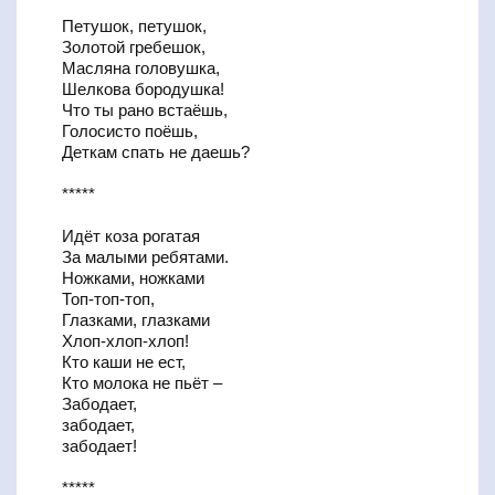
Петушок, петушок,
Золотой гребешок,
Масляна головушка,
Шелкова бородушка!
Что ты рано встаёшь,
Голосисто поёшь,
Деткам спать не даешь?
*****
Идёт коза рогатая
За малыми ребятами.
Ножками, ножками
Топ-топ-топ,
Глазками, глазками
Хлоп-хлоп-хлоп!
Кто каши не ест,
Кто молока не пьёт –
Забодает,
забодает,
забодает!
*****