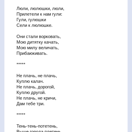
Люли, люлюшки, люли,
Прилетели к нам гули:
Гули, гулюшки
Сели к люлюшке.
Они стали ворковать,
Мою дитятку качать,
Мою милу величать,
Прибаюкивать.
*****
Не плачь, не плачь,
Куплю калач.
Не плачь, дорогой,
Куплю другой.
Не плачь, не кричи,
Дам тебе три.
*****
Тень-тень-потетень,
Выше города плетень.