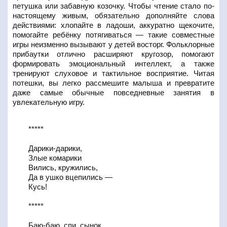
петушка или забавную козочку. Чтобы чтение стало по-
настоящему живым, обязательно дополняйте слова
действиями: хлопайте в ладоши, аккуратно щекочите,
помогайте ребёнку потягиваться — такие совместные
игры неизменно вызывают у детей восторг. Фольклорные
прибаутки отлично расширяют кругозор, помогают
формировать эмоциональный интеллект, а также
тренируют слуховое и тактильное восприятие. Читая
потешки, вы легко рассмешите малыша и превратите
даже самые обычные повседневные занятия в
увлекательную игру.
*****
Дарики-дарики,
Злые комарики
Вились, кружились,
Да в ушко вцепились —
Кусь!
*****
Баю-баю, спи, сынок,