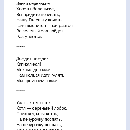
Зайки серенькие,
Хвосты беленькие,
Вы придите почивать,
Нашу Галеньку качать.
Галя выспится – наиграется.
Во зеленый сад пойдет –
Разгуляется.
*****
Дождик, дождик,
Кап-кап-кап!
Мокрые дорожки.
Нам нельзя идти гулять –
Мы промочим ножки.
*****
Уж ты котя-коток,
Котя — серенький лобок,
Приходи, котя-коток,
На печурочку поспать,
На печурочку поспать,