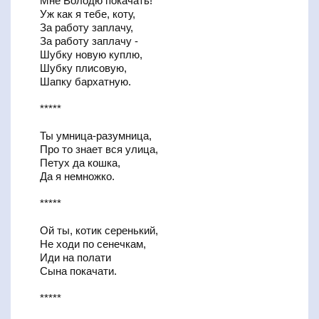
Мне Володю покачать!
Уж как я тебе, коту,
За работу заплачу,
За работу заплачу -
Шубку новую куплю,
Шубку плисовую,
Шапку бархатную.
*****
Ты умница-разумница,
Про то знает вся улица,
Петух да кошка,
Да я немножко.
*****
Ой ты, котик серенький,
Не ходи по сенечкам,
Иди на полати
Сына покачати.
*****