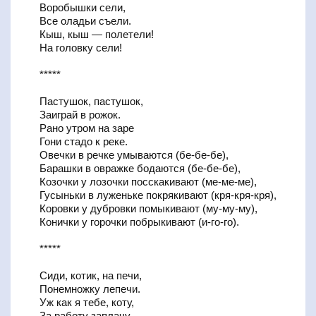
Воробышки сели,
Все оладьи съели.
Кыш, кыш — полетели!
На головку сели!
*****
Пастушок, пастушок,
Заиграй в рожок.
Рано утром на заре
Гони стадо к реке.
Овечки в речке умываются (бе-бе-бе),
Барашки в овражке бодаются (бе-бе-бе),
Козочки у лозочки посскакивают (ме-ме-ме),
Гусыньки в луженьке покрякивают (кря-кря-кря),
Коровки у дубровки помыкивают (му-му-му),
Конички у горочки побрыкивают (и-го-го).
*****
Сиди, котик, на печи,
Понемножку лепечи.
Уж как я тебе, коту,
За работу заплачу,