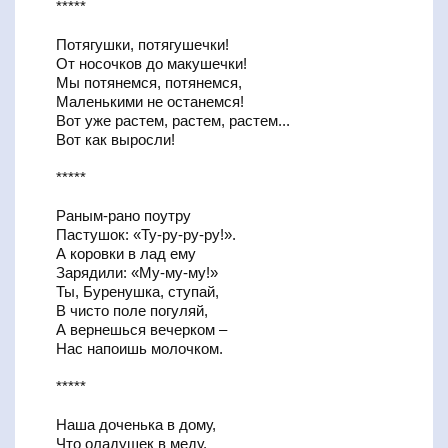
*****
Потягушки, потягушечки!
От носочков до макушечки!
Мы потянемся, потянемся,
Маленькими не останемся!
Вот уже растем, растем, растем...
Вот как выросли!
*****
Раным-рано поутру
Пастушок: «Ту-ру-ру-ру!».
А коровки в лад ему
Зарядили: «Му-му-му!»
Ты, Буренушка, ступай,
В чисто поле погуляй,
А вернешься вечерком –
Нас напоишь молочком.
*****
Наша доченька в дому,
Что оладушек в меду.