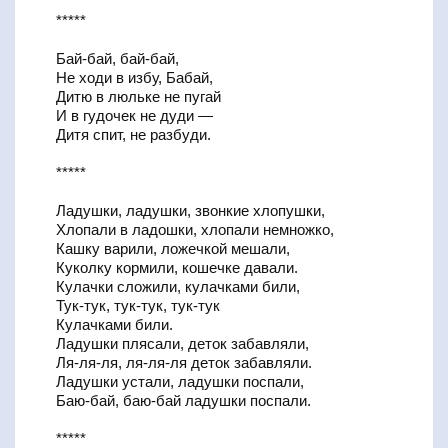
*****
Бай-бай, бай-бай,
Не ходи в избу, Бабай,
Дитю в люльке не пугай
И в гудочек не дуди —
Дитя спит, не разбуди.
*****
Ладушки, ладушки, звонкие хлопушки,
Хлопали в ладошки, хлопали немножко,
Кашку варили, ложечкой мешали,
Куколку кормили, кошечке давали.
Кулачки сложили, кулачками били,
Тук-тук, тук-тук, тук-тук
Кулачками били.
Ладушки плясали, деток забавляли,
Ля-ля-ля, ля-ля-ля деток забавляли.
Ладушки устали, ладушки поспали,
Баю-бай, баю-бай ладушки поспали.
*****