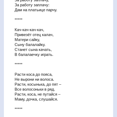
За работу заплачу:
Дам на платьице парчу.
*****
Кач-кач-кач-кач,
Привезёт отец калач,
Матери сайку,
Сыну балалайку.
Станет сына качать,
В балалаечку играть.
*****
Расти коса до пояса,
Не вырони ни волоса.
Расти, косынька, до пят –
Все волосоньки в ряд.
Расти, коса, не путайся –
Маму, дочка, слушайся.
*****