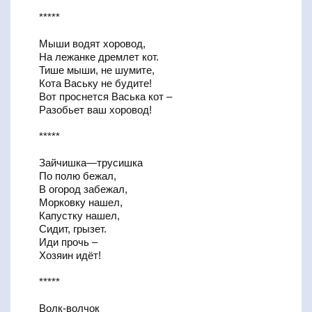
*****
Мыши водят хоровод,
На лежанке дремлет кот.
Тише мыши, не шумите,
Кота Ваську не будите!
Вот проснется Васька кот –
Разобьет ваш хоровод!
*****
Зайчишка—трусишка
По полю бежал,
В огород забежал,
Морковку нашел,
Капустку нашел,
Сидит, грызет.
Иди прочь –
Хозяин идёт!
*****
Волк-волчок