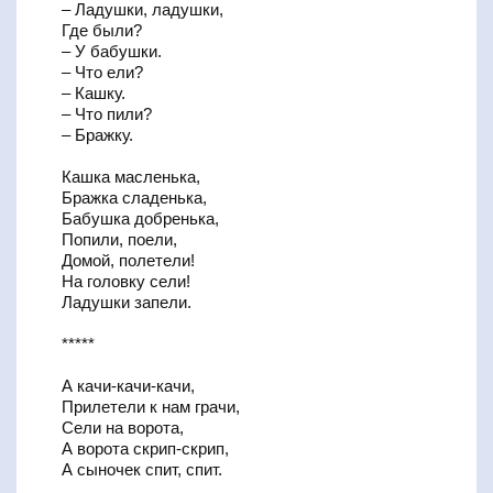
– Ладушки, ладушки,
Где были?
– У бабушки.
– Что ели?
– Кашку.
– Что пили?
– Бражку.
Кашка масленька,
Бражка сладенька,
Бабушка добренька,
Попили, поели,
Домой, полетели!
На головку сели!
Ладушки запели.
*****
А качи-качи-качи,
Прилетели к нам грачи,
Сели на ворота,
А ворота скрип-скрип,
А сыночек спит, спит.