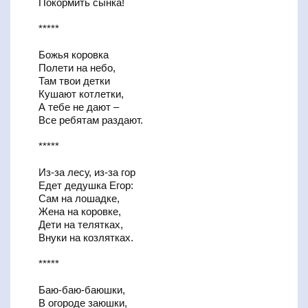
Покормить сынка!
*****
Божья коровка
Полети на небо,
Там твои детки
Кушают котлетки,
А тебе не дают –
Все ребятам раздают.
*****
Из-за лесу, из-за гор
Едет дедушка Егор:
Сам на лошадке,
Жена на коровке,
Дети на телятках,
Внуки на козлятках.
*****
Баю-баю-баюшки,
В огороде заюшки,