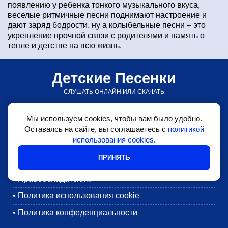
появлению у ребенка тонкого музыкального вкуса,
веселые ритмичные песни поднимают настроение и
дают заряд бодрости, ну а колыбельные песни – это
укрепление прочной связи с родителями и память о
тепле и детстве на всю жизнь.
Детские Песенки
СЛУШАТЬ ОНЛАЙН ИЛИ СКАЧАТЬ
© detskiepesenki.ru • 2026
Мы используем cookies, чтобы вам было удобно.
•
Детские песни
Оставаясь на сайте, вы соглашаетесь с
политикой
использования cookies
.
•
Блог
ПРИНЯТЬ
•
Обратная связь
•
Правообладателям
•
Политика использования cookie
•
Политика конфеденциальности